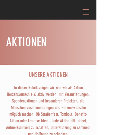
AKTIONEN
UNSERE AKTIONEN
In dieser Rubrik zeigen wir, wie wir als Aktion
Herzenswunsch e.V. aktiv werden: mit Veranstaltungen,
Spendenaktionen und besonderen Projekten, die
Menschen zusammenbringen und Herzenswünsche
möglich machen. Ob Straßenfest, Tombola, Benefiz-
Aktion oder kreative Idee – jede Aktion hilft dabei,
Aufmerksamkeit zu schaffen, Unterstützung zu sammeln
und Hoffnung zu schenken.